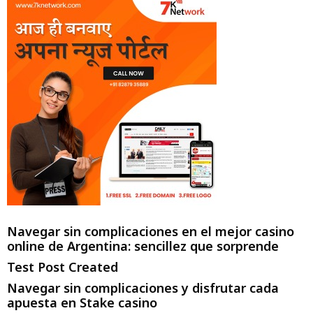
Navegar sin complicaciones en el mejor casino
online de Argentina: sencillez que sorprende
Test Post Created
Navegar sin complicaciones y disfrutar cada
apuesta en Stake casino