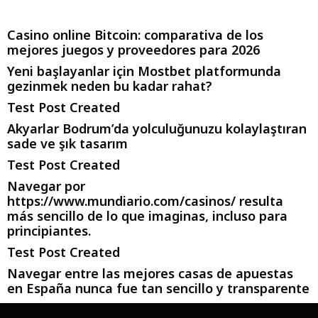
Casino online Bitcoin: comparativa de los
mejores juegos y proveedores para 2026
Yeni başlayanlar için Mostbet platformunda
gezinmek neden bu kadar rahat?
Test Post Created
Akyarlar Bodrum’da yolculuğunuzu kolaylaştıran
sade ve şık tasarım
Test Post Created
Navegar por
https://www.mundiario.com/casinos/ resulta
más sencillo de lo que imaginas, incluso para
principiantes.
Test Post Created
Navegar entre las mejores casas de apuestas
en España nunca fue tan sencillo y transparente