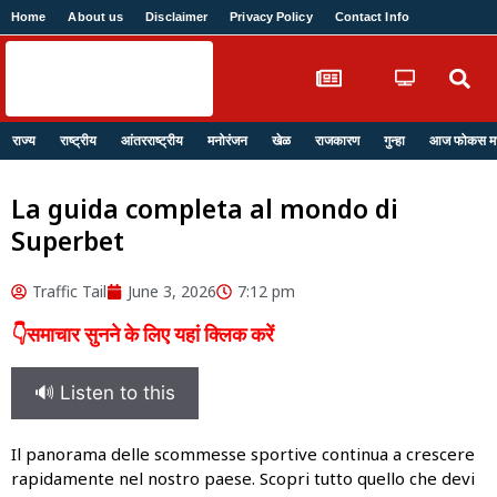
Home
About us
Disclaimer
Privacy Policy
Contact Info
Login
राज्य
राष्ट्रीय
आंतरराष्ट्रीय
मनोरंजन
खेळ
राजकारण
गुन्हा
आज फोकस मध्
La guida completa al mondo di
Superbet
Traffic Tail
June 3, 2026
7:12 pm
👇समाचार सुनने के लिए यहां क्लिक करें
🔊 Listen to this
Il panorama delle scommesse sportive continua a crescere
rapidamente nel nostro paese. Scopri tutto quello che devi