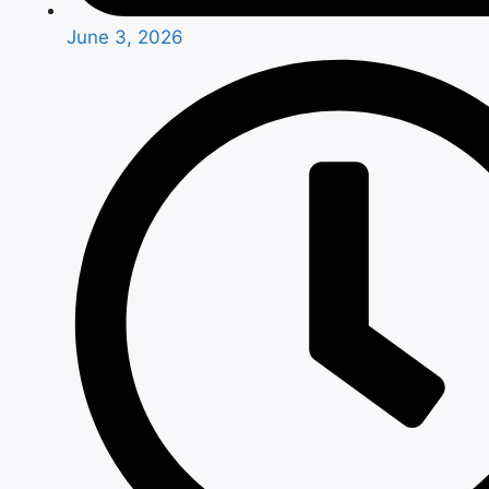
June 3, 2026