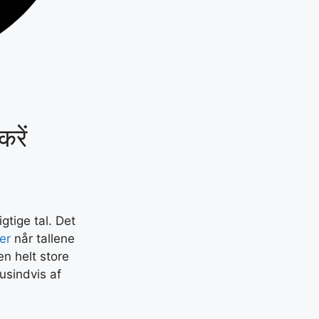
रें
tige tal. Det
er
når tallene
n helt store
tusindvis af