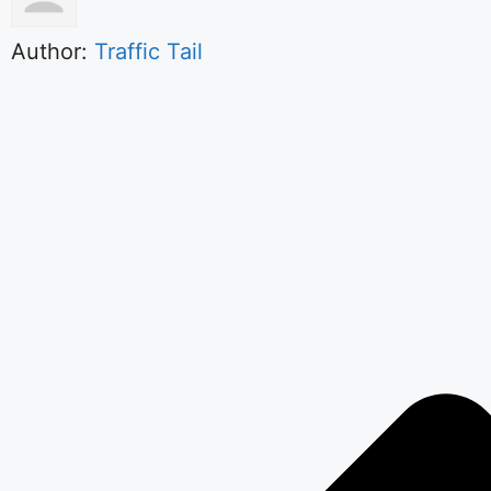
Author:
Traffic Tail