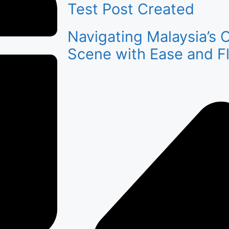
Test Post Created
Navigating Malaysia’s 
Scene with Ease and Fl