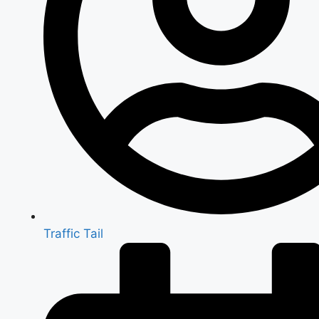
Traffic Tail