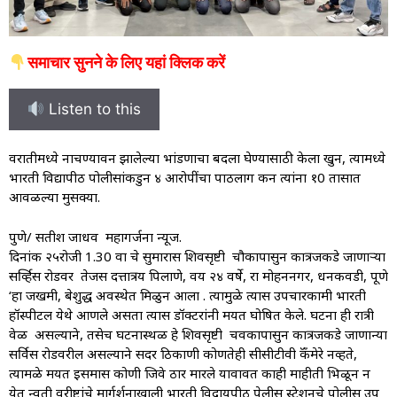
समाचार सुनने के लिए यहां क्लिक करें
Listen to this
वरातीमध्ये नाचण्यावरुन झालेल्या भांडणाचा बदला घेण्यासाठी केला खुन, त्यामध्ये
भारती विद्यापीठ पोलीसांकडुन ४ आरोपींचा पाठलाग करुन त्यांना १0 तासात
आवळल्या मुसक्या.
पुणे/ सतीश जाधव महागर्जना न्यूज.
दिनांक २५रोजी 1.30 वा चे सुमारास शिवसृष्टी चौकापासुन कात्रजकडे जाणाऱ्या
सर्व्हिस रोडवर तेजस दत्तात्रय पिलाणे, वय २४ वर्षे, रा मोहननगर, धनकवडी, पूणे
‘हा जखमी, बेशुद्ध अवस्थेत मिळुन आला . त्यामुळे त्यास उपचारकामी भारती
हॉस्पीटल येथे आणले असता त्यास डॉक्टरांनी मयत घोषित केले. घटना ही रात्री
वेळ असल्याने, तसेच घटनास्थळ हे शिवसृष्टी चवकापासुन कात्रजकडे जाणान्या
सर्विस रोडवरील असल्याने सदर ठिकाणी कोणतेही सीसीटीवी कॅँमेरे नव्हते,
त्यामळे मयत इसमास कोणी जिवे ठार मारले यावावत काही माहीती भिळून न
येत न्वती वरीष्टांचे मार्गर्शनाखाली भारती विदायपीठ पेलीस स्टेशनचे पोलीस उप