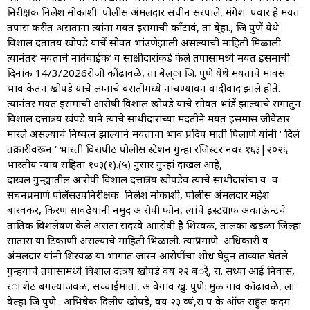
निरीक्षक निलेश मोकाशी पोलीस अंमलदार सचीन सरपाले, मंगेश पवार हे मयत
तपास करीत असताना त्यांना मयत इसमाची कॉंटावं, ता बे्हा., जि पुणें येथे
विशाल दतातय खोपडे याचें सोवत भांउणेझाली असल्याची माहिती मिळाली.
त्यानंतर’ मयताचे नातेवाईक’ व साक्षीदारांकडे केले तपासामध्ये मयत इसमाची
दिनांक 14/3/2026रोजी कोंढावळे, ता बेल्ा जि. पुणे येथे मयताचे मावस
भाव केतन खोपडे याचे लग्नाचे वरातीमध्ये नाचण्यावरुन वादीवाद झाले होते.
त्यानंतर मयत इसमाची आरोषी विशाल खोपडे याचे सोवत भांडें झाल्याचे रागातुन
विशाल दत्तात्रय खंपडे याने त्याचे साथीदारांच्या मदतीने मयत इसमास जीवेठार
मारले असल्याचे निष्पत्न झाल्याने मयताचा भाव प्रदिप मारुती पिलाणे यांनी ‘ दिले
तक्रारीवरून ‘ भारती विरापीठ पोलीस स्टेशन गुन्हा रजिस्टर नंवर १६३|२०२६
भारतीय न्याय सहिता १०३(१).(५) नुसार गुन्हां दाखल आहे,
दाखल गुन्ह्यातील आरोपी विशाल दत्तात्रय खोपडेव त्याचे साथीदारांचा व व
सचनप्रमाणे पोलँसउपनिरीक्षक निलेश मोकाशी, पोलीस अंमलदार महेश
बारवकर, किरण सावढेयांनी नमुद आरोपी फोन, त्यांचे इस्टग्राफ अकाऊंन्टचे
तातिक विशलेषण केले असता सदरवे आारोषी है शिरवळ, तालका खंडळा जिल्हा
सातारा या टिकाणी असल्याचे माहिती भिळाली. त्याप्रमाणे अधिकारी व
अंमलदार यांनी शिरवळ या भागात जारन आरोपींचा शोध घेवुन ताव्यात घेतले
गुन्हयाचे तपासामध्ये विशाल दत्त्रय खोपडे वय २२ बर्ें, रा. सध्या आई निवास,
रंा शेठ बंगल्याजवळ, सच्चाईमाता, आंवेगाव खु. पुणेः मुळ गाव कॉढावळे, ला
वेल्हा जि पुणे . अभिषेक दिलीप खोपडे, वय २३ व्षं,रा प के ऑफ राहुल कदम