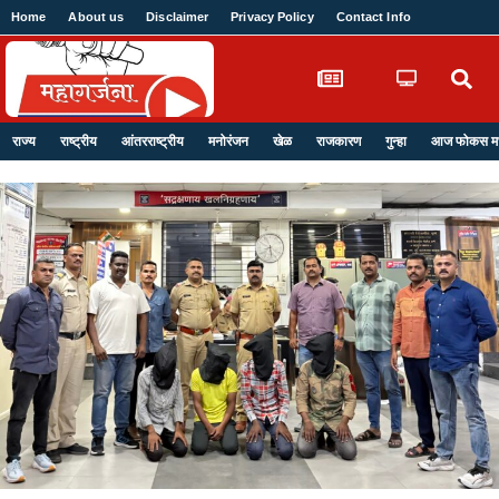
Home
About us
Disclaimer
Privacy Policy
Contact Info
Login
राज्य
राष्ट्रीय
आंतरराष्ट्रीय
मनोरंजन
खेळ
राजकारण
गुन्हा
आज फोकस मध्