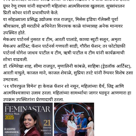
ग्रूमर रेणू राघव यांनी सहभागी महिलांचा आत्मविश्वास खुलवला. सूत्रसंचालन
प्रिती कोचर यांनी प्रभावीपणे केले.
या सोहळ्याला प्रसिद्ध उद्योजक राज राजपूत, मिसेस इंडिया गॅलेक्सी पूर्वा
श्रीवास्तव, झी मराठीचे अभिनेता विनायक काळे यांच्यासह अनेक मान्यवर
उपस्थित होते.
मेकअप पार्टनर्स नुसरत व टीम, आरती पालांडे, काव्या ब्युटी सलून, अमृता
मेकअप आर्टिस्ट; फॅशन पार्टनर्स गणपती साडी, गौरीश फॅशन; तर फोटोग्राफी
पार्टनर्स योगेश जाधव पाटील व टीम, ऋषी पाटील व टीम यांनी कार्यक्रमाची
शोभा वाढवली.
डॉ. रश्मिरेखा शाह, सीमा राजपूत, मृणालिनी कांबळे, साहिबा (ड्रेडलॉक आर्टिस्ट),
आरती वाघुले, काजल माने, काजल शेवाळे, सुप्रिया तरटे यांनी रॅम्पवर विशेष ठसा
उमटवला.
‘२१ पॉवरफुल विमेन’ हा केवळ फॅशन शो नसून, महिलांच्या धैर्य, जिद्द आणि
आत्मविश्वासाचा उत्सव ठरला. महिलांच्या सामर्थ्याचा जागर घडवून आणणारा हा
उपक्रम उपस्थितांना प्रेरणादायी ठरला.