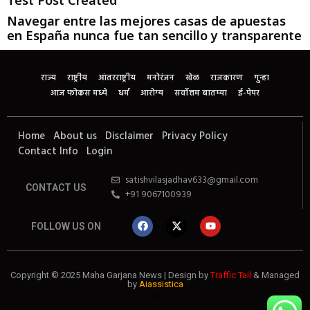
Navegar entre las mejores casas de apuestas
en España nunca fue tan sencillo y transparente
राज्य
राष्ट्रीय
आंतरराष्ट्रीय
मनोरंजन
खेळ
राजकारण
गुन्हा
आज फोकस मध्ये
धर्म
आरोग्य
सर्वोत्तम बातम्या
ई-पेपर
Home
About us
Disclaimer
Privacy Policy
Contact Info
Login
satishvilasjadhav633@gmail.com
CONTACT US
+91 9067100939
FOLLOW US ON
Copyright © 2025 Maha Garjana News | Design by
Traffic Tail
& Managed
by
Aiassistica
Website Development Agency
Best SEO Company in India
Business Automation Expert
Digital Marketing Agency
Finance Blog
News Portal Development Agency