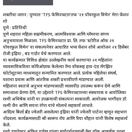
शक्तीचा जागर : पुण्यात ‘TFS फेमिनास्टार’तर्फे ‘२१ पॉवरफुल विमेन’ मेगा फॅशन
शो
पुणे : प्रतिनिधी
पुणे शहरात महिला सक्षमीकरण, आत्मविश्वास आणि ग्लॅमरचा संगम
अनुभवायला मिळाला. TFS फेमिनास्टार प्रा. लि. तर्फे ‘स्टोरीज ऑफ २१
पॉवरफुल विमेन’ या संकल्पनेवर आधारित भव्य फॅशन शोचे आयोजन २१ डिसेंबर
रोजी इंद्रिया , बंड गार्डन येथे करण्यात आले.
या कार्यक्रमात विविध क्षेत्रांत उल्लेखनीय कार्य करणाऱ्या २१ महिलांना
व्यावसायिकरित्या कोरिओग्राफ केलेल्या रॅम्प वॉकसह हाय-एंड मॅगझिन
फोटोशूटच्या माध्यमातून सन्मानित करण्यात आले. प्रत्येक महिलेचा संघर्ष,
यशाचा प्रवास आणि आंतरिक शक्ती प्रभावीपणे मांडण्यात आली.
महिलांना स्वतःचे अनुभव मांडण्यासाठी व्यासपीठ उपलब्ध करून देणे आणि
समाजाला प्रेरणा देणे, या उद्देशाने TFS फेमिनास्टारच्या संस्थापक व आयोजिका
रश्मी अभिषेक यांनी या उपक्रमाची संकल्पना साकारली. आयोजक भागीदार डॉ.
रश्मी जैन आणि सपना रंगेरा यांचे मोलाचे सहकार्य लाभले.
आदित्य बिर्ला ब्रँड ज्वेलरी असलेल्या इंद्रिया यांनी ज्वेलरी पार्टनर म्हणून सहभाग
नोंदवला. कार्यक्रमासाठी श्री स्वरूप रॉय आणि रिया चौहान यांनी विशेष सहकार्य
केले.
रनवे डायरेक्टर अंकित पारेख यांच्या मार्गदर्शनाखाली रॅम्प वॉक आकर्षक ठरला.